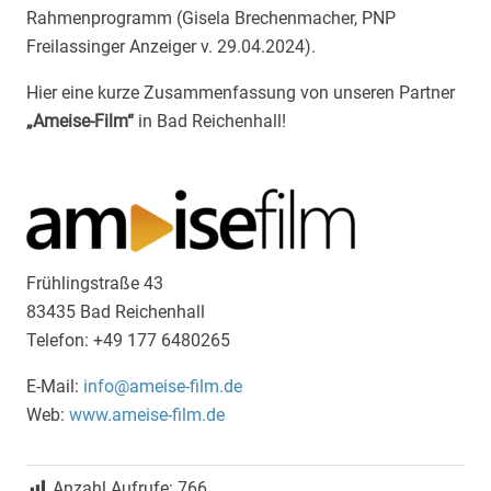
Rahmenprogramm (Gisela Brechenmacher, PNP
Freilassinger Anzeiger v. 29.04.2024).
Hier eine kurze Zusammenfassung von
unseren Partner
„Ameise-Film“
in Bad Reichenhall!
Indem Sie dieses Video laden, stimmen Sie der
Datenschutzrichtlinie von
Youtube
zu und
akzeptieren die Verwendung von Cookies.
Frühlingstraße 43
83435 Bad Reichenhall
Immer Youtube-Videos auf allen Seiten
Telefon: +49 177 6480265
laden.
E-Mail:
info@ameise-film.de
VIDEO LADEN
Web:
www.ameise-film.de
Anzahl Aufrufe:
766