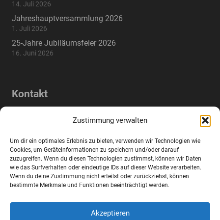
14. Juli 2026
Jahreshauptversammlung 2026
1. Juli 2026
25-Jahre Jubiläumsfeier 2026
16. Juni 2026
Kontakt
Lindenstraße 17a, 83395 Freilassing,
home
Zustimmung verwalten
Deutschland
Um dir ein optimales Erlebnis zu bieten, verwenden wir Technologien wie
mail
info@wifo-freilassing.de
Cookies, um Geräteinformationen zu speichern und/oder darauf
zuzugreifen. Wenn du diesen Technologien zustimmst, können wir Daten
wie das Surfverhalten oder eindeutige IDs auf dieser Website verarbeiten.
phone
+49 8654 77288-0
Wenn du deine Zustimmung nicht erteilst oder zurückziehst, können
bestimmte Merkmale und Funktionen beeinträchtigt werden.
fax
+49 8654 77288-2
Akzeptieren