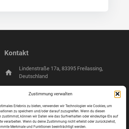
Kontakt
Lindenstraße 17a, 83395 Freilassing,
home
Deutschland
mail
info@wifo-freilassing.de
Zustimmung verwalten
phone
+49 8654 77288-0
ptimales Erlebnis zu bieten, verwenden wir Technologien wie Cookies, um
mationen zu speichern und/oder darauf zuzugreifen. Wenn du diesen
 zustimmst, können wir Daten wie das Surfverhalten oder eindeutige IDs auf
fax
+49 8654 77288-2
te verarbeiten. Wenn du deine Zustimmung nicht erteilst oder zurückziehst,
immte Merkmale und Funktionen beeinträchtigt werden.