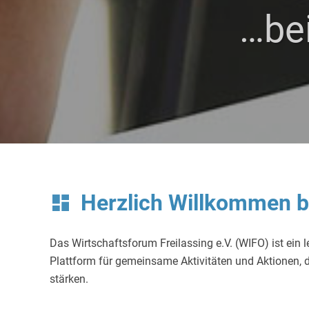
…bei
Herzlich Willkommen b
dashboard
Das Wirtschaftsforum Freilassing e.V. (WIFO) ist ein 
Plattform für gemeinsame Aktivitäten und Aktionen, d
stärken.