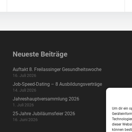
Neueste Beiträge
Auftakt 8. Freilassinger Gesundheitswoche
16. Juli 2026
Job-Speed-Dating – 8 Ausbildungsverträge
14. Juli 2026
Jahreshauptversammlung 2026
1. Juli 2026
Um dir ein o
25-Jahre Jubiläumsfeier 2026
Geräteinfor
Technologien
16. Juni 2026
dieser Websi
können best