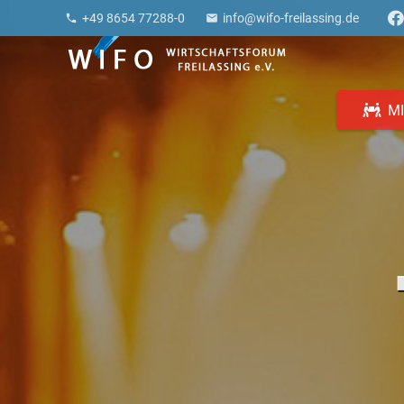
+49 8654 77288-0
info@wifo-freilassing.de
phone
email
M