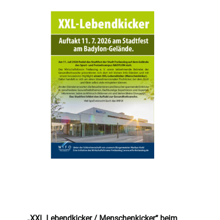
„XXL Lebendkicker / Menschenkicker“ beim