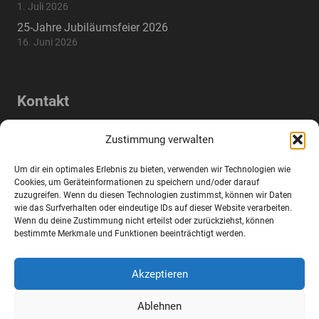
1. Juli 2026
25-Jahre Jubiläumsfeier 2026
16. Juni 2026
Kontakt
Lindenstraße 17a, 83395 Freilassing,
home
Zustimmung verwalten
Deutschland
Um dir ein optimales Erlebnis zu bieten, verwenden wir Technologien wie
mail
info@wifo-freilassing.de
Cookies, um Geräteinformationen zu speichern und/oder darauf
zuzugreifen. Wenn du diesen Technologien zustimmst, können wir Daten
wie das Surfverhalten oder eindeutige IDs auf dieser Website verarbeiten.
phone
+49 8654 77288-0
Wenn du deine Zustimmung nicht erteilst oder zurückziehst, können
bestimmte Merkmale und Funktionen beeinträchtigt werden.
fax
+49 8654 77288-2
Akzeptieren
Impressum
Ablehnen