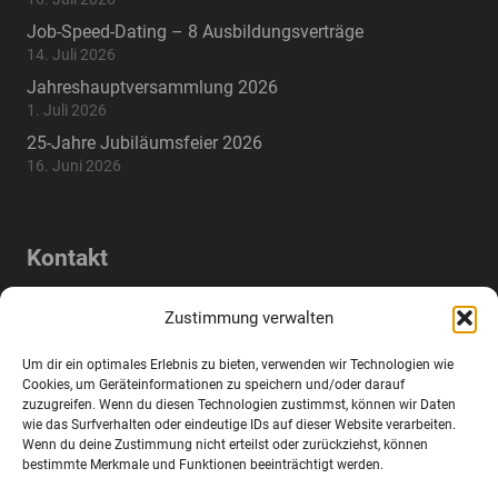
Job-Speed-Dating – 8 Ausbildungsverträge
14. Juli 2026
Jahreshauptversammlung 2026
1. Juli 2026
25-Jahre Jubiläumsfeier 2026
16. Juni 2026
Kontakt
Lindenstraße 17a, 83395 Freilassing,
home
Zustimmung verwalten
Deutschland
Um dir ein optimales Erlebnis zu bieten, verwenden wir Technologien wie
mail
info@wifo-freilassing.de
Cookies, um Geräteinformationen zu speichern und/oder darauf
zuzugreifen. Wenn du diesen Technologien zustimmst, können wir Daten
wie das Surfverhalten oder eindeutige IDs auf dieser Website verarbeiten.
phone
+49 8654 77288-0
Wenn du deine Zustimmung nicht erteilst oder zurückziehst, können
bestimmte Merkmale und Funktionen beeinträchtigt werden.
fax
+49 8654 77288-2