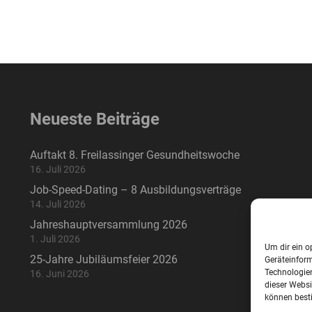
Neueste Beiträge
Auftakt 8. Freilassinger Gesundheitswoche
16. Juli 2026
Job-Speed-Dating – 8 Ausbildungsverträge
14. Juli 2026
Jahreshauptversammlung 2026
1. Juli 2026
Um dir ein o
25-Jahre Jubiläumsfeier 2026
Geräteinfor
Technologien
16. Juni 2026
dieser Websi
können best