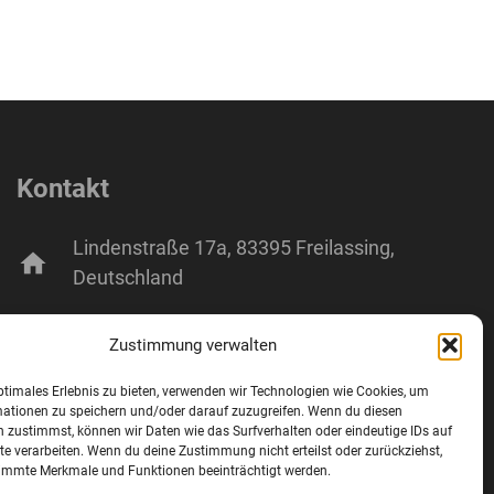
Kontakt
Lindenstraße 17a, 83395 Freilassing,
home
Deutschland
mail
info@wifo-freilassing.de
Zustimmung verwalten
phone
+49 8654 77288-0
ptimales Erlebnis zu bieten, verwenden wir Technologien wie Cookies, um
mationen zu speichern und/oder darauf zuzugreifen. Wenn du diesen
 zustimmst, können wir Daten wie das Surfverhalten oder eindeutige IDs auf
fax
+49 8654 77288-2
te verarbeiten. Wenn du deine Zustimmung nicht erteilst oder zurückziehst,
immte Merkmale und Funktionen beeinträchtigt werden.