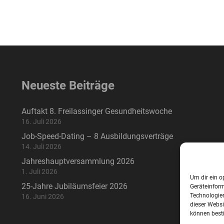
Neueste Beiträge
Auftakt 8. Freilassinger Gesundheitswoche
16. Juli 2026
Job-Speed-Dating – 8 Ausbildungsverträge
14. Juli 2026
Jahreshauptversammlung 2026
1. Juli 2026
Um dir ein o
25-Jahre Jubiläumsfeier 2026
Geräteinfor
Technologien
16. Juni 2026
dieser Websi
können best