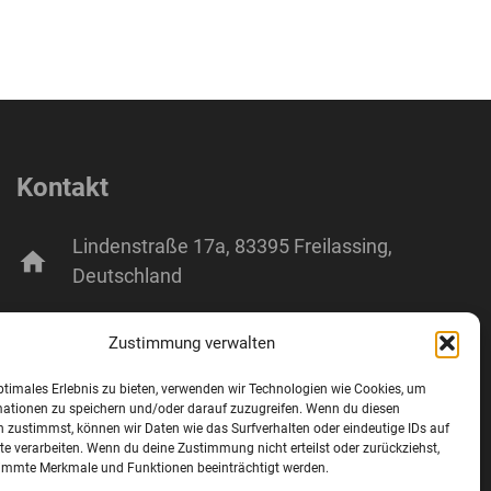
Kontakt
Lindenstraße 17a, 83395 Freilassing,
home
Deutschland
mail
info@wifo-freilassing.de
Zustimmung verwalten
phone
+49 8654 77288-0
ptimales Erlebnis zu bieten, verwenden wir Technologien wie Cookies, um
mationen zu speichern und/oder darauf zuzugreifen. Wenn du diesen
 zustimmst, können wir Daten wie das Surfverhalten oder eindeutige IDs auf
fax
+49 8654 77288-2
te verarbeiten. Wenn du deine Zustimmung nicht erteilst oder zurückziehst,
immte Merkmale und Funktionen beeinträchtigt werden.