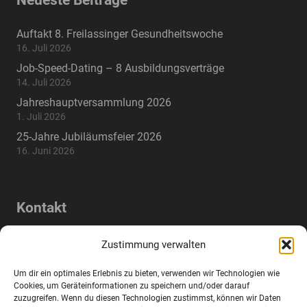
Neueste Beiträge
Auftakt 8. Freilassinger Gesundheitswoche
16. Juli 2026
Job-Speed-Dating – 8 Ausbildungsverträge
14. Juli 2026
Jahreshauptversammlung 2026
1. Juli 2026
25-Jahre Jubiläumsfeier 2026
16. Juni 2026
Kontakt
Lindenstraße 17a, 83395 Freilassing,
home
Zustimmung verwalten
Deutschland
Um dir ein optimales Erlebnis zu bieten, verwenden wir Technologien wie
mail
info@wifo-freilassing.de
Cookies, um Geräteinformationen zu speichern und/oder darauf
zuzugreifen. Wenn du diesen Technologien zustimmst, können wir Daten