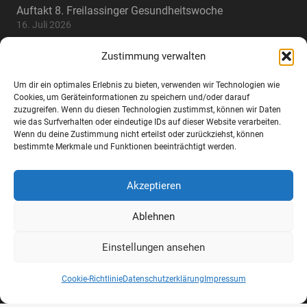
Auftakt 8. Freilassinger Gesundheitswoche
16. Juli 2026
Job-Speed-Dating – 8 Ausbildungsverträge
Zustimmung verwalten
14. Juli 2026
Jahreshauptversammlung 2026
Um dir ein optimales Erlebnis zu bieten, verwenden wir Technologien wie
1. Juli 2026
Cookies, um Geräteinformationen zu speichern und/oder darauf
zuzugreifen. Wenn du diesen Technologien zustimmst, können wir Daten
25-Jahre Jubiläumsfeier 2026
wie das Surfverhalten oder eindeutige IDs auf dieser Website verarbeiten.
16. Juni 2026
Wenn du deine Zustimmung nicht erteilst oder zurückziehst, können
bestimmte Merkmale und Funktionen beeinträchtigt werden.
Kontakt
Akzeptieren
Lindenstraße 17a, 83395 Freilassing,
Ablehnen
home
Deutschland
Einstellungen ansehen
mail
info@wifo-freilassing.de
Cookie-Richtlinie
Datenschutzerklärung
Impressum
phone
+49 8654 77288-0